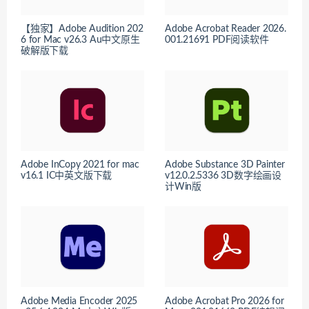
【独家】Adobe Audition 202
Adobe Acrobat Reader 2026.
6 for Mac v26.3 Au中文原生
001.21691 PDF阅读软件
破解版下载
Adobe InCopy 2021 for mac
Adobe Substance 3D Painter
v16.1 IC中英文版下载
v12.0.2.5336 3D数字绘画设
计Win版
Adobe Media Encoder 2025
Adob​​e Acrobat Pro 2026 for