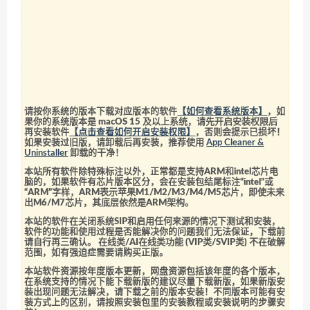
请按你系统的版本下载对应版本的软件
【如何查看系统版本】
，如
果你的系统版本是 macOS 15 及以上系统，请先开启安装权限后
再安装软件
【点击查看如何开启安装权限】
，否则会提示已损坏！
如果安装过旧版，请卸载后再安装，推荐使用
App Cleaner &
Uninstaller
卸载的干净！
本站所有软件除特殊标注以外，正常都是支持ARM和intel芯片电
脑的，如果软件有芯片版本区分，会在安装包结尾标注“intel”或
“ARM”字样，ARM表示苹果M1/M2/M3/M4/M5芯片，即使未来
出M6/M7芯片，其底层依然是ARM架构。
本站的软件在关闭系统SIP和启用任何来源的情况下测试和安装，
软件的功能和使用过程是否能解决你的问题我们无法保证，下载前
请自行再三确认。 在线类/AI在线类功能 (VIP类/SVIP类) 不在破解
范围，如有强迫症需要请购买正版。
本站软件资源按年度版本更新，网盘资源包括该年度的各个版本，
在系统支持的情况下能下载新版的建议尽量下载新版，如果新版安
装出现问题无法解决，请下载之前的版本安装！不同版本可能有安
装方式上的区别，请按照安装包里的安装教程或安装说明的步骤安