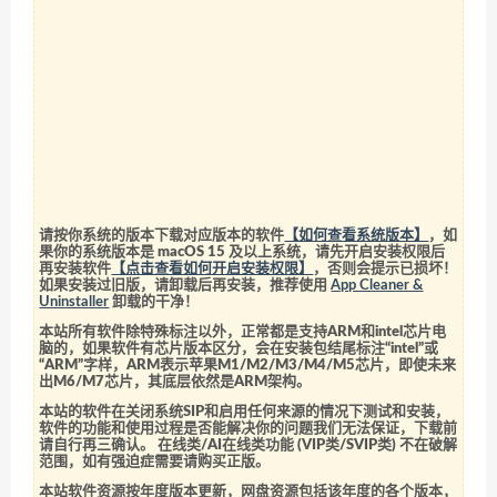
请按你系统的版本下载对应版本的软件
【如何查看系统版本】
，如
果你的系统版本是 macOS 15 及以上系统，请先开启安装权限后
再安装软件
【点击查看如何开启安装权限】
，否则会提示已损坏！
如果安装过旧版，请卸载后再安装，推荐使用
App Cleaner &
Uninstaller
卸载的干净！
本站所有软件除特殊标注以外，正常都是支持ARM和intel芯片电
脑的，如果软件有芯片版本区分，会在安装包结尾标注“intel”或
“ARM”字样，ARM表示苹果M1/M2/M3/M4/M5芯片，即使未来
出M6/M7芯片，其底层依然是ARM架构。
本站的软件在关闭系统SIP和启用任何来源的情况下测试和安装，
软件的功能和使用过程是否能解决你的问题我们无法保证，下载前
请自行再三确认。 在线类/AI在线类功能 (VIP类/SVIP类) 不在破解
范围，如有强迫症需要请购买正版。
本站软件资源按年度版本更新，网盘资源包括该年度的各个版本，