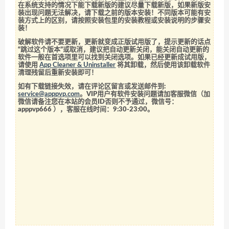
在系统支持的情况下能下载新版的建议尽量下载新版，如果新版安
装出现问题无法解决，请下载之前的版本安装！不同版本可能有安
装方式上的区别，请按照安装包里的安装教程或安装说明的步骤安
装！
破解软件请不要更新，更新就变成正版试用版了，提示更新的话点
“跳过这个版本”或取消，建议把自动更新关闭，能关闭自动更新的
软件一般在首选项里可以找到关闭选项。如果已经更新成试用版，
请使用
App Cleaner & Uninstaller
将其卸载，然后使用该卸载软件
清理残留后重新安装即可！
如有下载链接失效，请在评论区留言或发送邮件到:
service@apppvp.com
。VIP用户有软件安装问题请加客服微信（加
微信请备注您在本站的会员ID否则不予通过，微信号：
apppvp666
），客服在线时间：9:30-23:00。