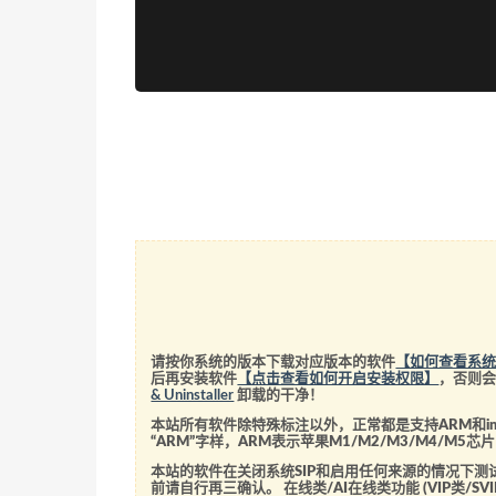
请按你系统的版本下载对应版本的软件
【如何查看系
后再安装软件
【点击查看如何开启安装权限】
，否则
& Uninstaller
卸载的干净！
本站所有软件除特殊标注以外，正常都是支持ARM和int
“ARM”字样，ARM表示苹果M1/M2/M3/M4/M
本站的软件在关闭系统SIP和启用任何来源的情况下
前请自行再三确认。 在线类/AI在线类功能 (VIP类/