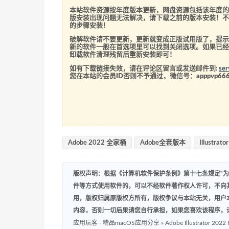
本站软件资源按年度版本更新，网盘资源包括该年度
版安装出现问题无法解决，请下载之前的版本安装！
的步骤安装！
破解软件请不要更新，更新就变成正版试用版了，提示
新的软件一般在首选项里可以找到关闭选项。如果已
卸载软件清理残留后重新安装即可！
如有下载链接失效，请在评论区留言或发送邮件到:
se
您在本站的会员ID否则不予通过，微信号：
apppvp66
Adobe 2022 全家桶
Adobe全套版本
Illustrato
版权声明：根据《计算机软件保护条例》第十七条规定“
件等方式使用软件的，可以不经软件著作权人许可，不向
用，版权归属原版权方所有，版权争议与本站无关，用户
内容，否则一切后果请您自行承担，如果您喜欢该程序，
应用玩客 - 精品macOS应用分享
»
Adobe Illustrator 2