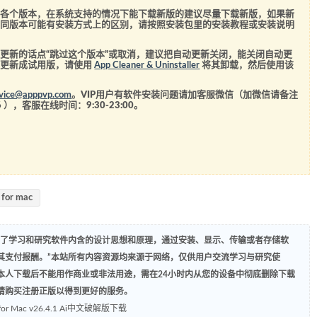
的各个版本，在系统支持的情况下能下载新版的建议尽量下载新版，如果新
不同版本可能有安装方式上的区别，请按照安装包里的安装教程或安装说明
更新的话点“跳过这个版本”或取消，建议把自动更新关闭，能关闭自动更
经更新成试用版，请使用
App Cleaner & Uninstaller
将其卸载，然后使用该
rvice@apppvp.com
。VIP用户有软件安装问题请加客服微信（加微信请备注
6
），客服在线时间：9:30-23:00。
r for mac
为了学习和研究软件内含的设计思想和原理，通过安装、显示、传输或者存储软
其支付报酬。”本站所有内容资源均来源于网络，仅供用户交流学习与研究使
本人下载后不能用作商业或非法用途，需在24小时内从您的设备中彻底删除下载
请购买注册正版以得到更好的服务。
022 for Mac v26.4.1 Ai中文破解版下载