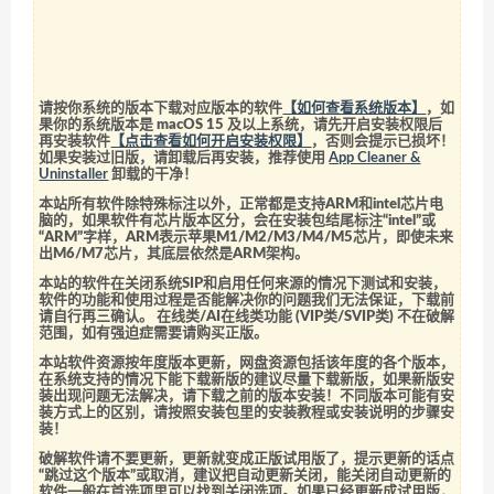
请按你系统的版本下载对应版本的软件
【如何查看系统版本】
，如
果你的系统版本是 macOS 15 及以上系统，请先开启安装权限后
再安装软件
【点击查看如何开启安装权限】
，否则会提示已损坏！
如果安装过旧版，请卸载后再安装，推荐使用
App Cleaner &
Uninstaller
卸载的干净！
本站所有软件除特殊标注以外，正常都是支持ARM和intel芯片电
脑的，如果软件有芯片版本区分，会在安装包结尾标注“intel”或
“ARM”字样，ARM表示苹果M1/M2/M3/M4/M5芯片，即使未来
出M6/M7芯片，其底层依然是ARM架构。
本站的软件在关闭系统SIP和启用任何来源的情况下测试和安装，
软件的功能和使用过程是否能解决你的问题我们无法保证，下载前
请自行再三确认。 在线类/AI在线类功能 (VIP类/SVIP类) 不在破解
范围，如有强迫症需要请购买正版。
本站软件资源按年度版本更新，网盘资源包括该年度的各个版本，
在系统支持的情况下能下载新版的建议尽量下载新版，如果新版安
装出现问题无法解决，请下载之前的版本安装！不同版本可能有安
装方式上的区别，请按照安装包里的安装教程或安装说明的步骤安
装！
破解软件请不要更新，更新就变成正版试用版了，提示更新的话点
“跳过这个版本”或取消，建议把自动更新关闭，能关闭自动更新的
软件一般在首选项里可以找到关闭选项。如果已经更新成试用版，