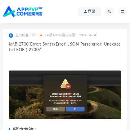
登录
应用玩客-PVP
Mac版Adobe常见问题
2024-04-04
错误-2700“Error: SyntaxError: JSON Parse error: Unexpec
ted EOF (-2700)”