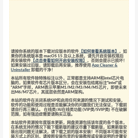
请按你系统的版本下载对应版本的软件
【如何查看系统版本】
，如
果你的系统版本是 macOS 15 及以上系统，请先开启安装权限后
再安装软件
【点击查看如何开启安装权限】
，否则会提示已损坏！
如果安装过旧版，请卸载后再安装，推荐使用
App Cleaner &
Uninstaller
卸载的干净！
本站所有软件除特殊标注以外，正常都是支持ARM和intel芯片电
脑的，如果软件有芯片版本区分，会在安装包结尾标注“intel”或
“ARM”字样，ARM表示苹果M1/M2/M3/M4/M5芯片，即使未来
出M6/M7芯片，其底层依然是ARM架构。
本站的软件在关闭系统SIP和启用任何来源的情况下测试和安装，
软件的功能和使用过程是否能解决你的问题我们无法保证，下载前
请自行再三确认。 在线类/AI在线类功能 (VIP类/SVIP类) 不在破解
范围，如有强迫症需要请购买正版。
本站软件资源按年度版本更新，网盘资源包括该年度的各个版本，
在系统支持的情况下能下载新版的建议尽量下载新版，如果新版安
装出现问题无法解决，请下载之前的版本安装！不同版本可能有安
装方式上的区别，请按照安装包里的安装教程或安装说明的步骤安