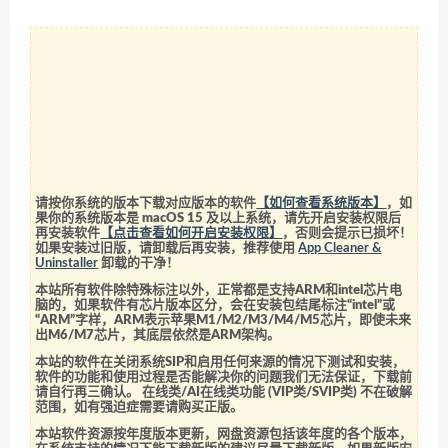
请按你系统的版本下载对应版本的软件
【如何查看系统版本】
，如
果你的系统版本是 macOS 15 及以上系统，请先开启安装权限后
再安装软件
【点击查看如何开启安装权限】
，否则会提示已损坏！
如果安装过旧版，请卸载后再安装，推荐使用
App Cleaner &
Uninstaller
卸载的干净！
本站所有软件除特殊标注以外，正常都是支持ARM和intel芯片电
脑的，如果软件有芯片版本区分，会在安装包结尾标注“intel”或
“ARM”字样，ARM表示苹果M1/M2/M3/M4/M5芯片，即使未来
出M6/M7芯片，其底层依然是ARM架构。
本站的软件在关闭系统SIP和启用任何来源的情况下测试和安装，
软件的功能和使用过程是否能解决你的问题我们无法保证，下载前
请自行再三确认。 在线类/AI在线类功能 (VIP类/SVIP类) 不在破解
范围，如有强迫症需要请购买正版。
本站软件资源按年度版本更新，网盘资源包括该年度的各个版本，