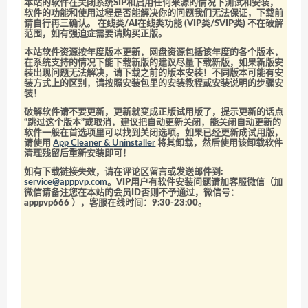
本站的软件在关闭系统SIP和启用任何来源的情况下测试和安装，
软件的功能和使用过程是否能解决你的问题我们无法保证，下载前
请自行再三确认。 在线类/AI在线类功能 (VIP类/SVIP类) 不在破解
范围，如有强迫症需要请购买正版。
本站软件资源按年度版本更新，网盘资源包括该年度的各个版本，
在系统支持的情况下能下载新版的建议尽量下载新版，如果新版安
装出现问题无法解决，请下载之前的版本安装！不同版本可能有安
装方式上的区别，请按照安装包里的安装教程或安装说明的步骤安
装！
破解软件请不要更新，更新就变成正版试用版了，提示更新的话点
“跳过这个版本”或取消，建议把自动更新关闭，能关闭自动更新的
软件一般在首选项里可以找到关闭选项。如果已经更新成试用版，
请使用
App Cleaner & Uninstaller
将其卸载，然后使用该卸载软件
清理残留后重新安装即可！
如有下载链接失效，请在评论区留言或发送邮件到:
service@apppvp.com
。VIP用户有软件安装问题请加客服微信（加
微信请备注您在本站的会员ID否则不予通过，微信号：
apppvp666
），客服在线时间：9:30-23:00。