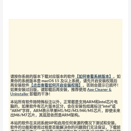
请按你系统的版本下载对应版本的软件
【如何查看系统版本】
，如
果你的系统版本是 macOS 15 及以上系统，请先开启安装权限后
再安装软件
【点击查看如何开启安装权限】
，否则会提示已损坏！
如果安装过旧版，请卸载后再安装，推荐使用
App Cleaner &
Uninstaller
卸载的干净！
本站所有软件除特殊标注以外，正常都是支持ARM和intel芯片电
脑的，如果软件有芯片版本区分，会在安装包结尾标注“intel”或
“ARM”字样，ARM表示苹果M1/M2/M3/M4/M5芯片，即使未来
出M6/M7芯片，其底层依然是ARM架构。
本站的软件在关闭系统SIP和启用任何来源的情况下测试和安装，
软件的功能和使用过程是否能解决你的问题我们无法保证，下载前