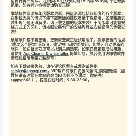
请自行再三确认。 在线类/AI在线类功能 (VIP类/SVIP类) 不在破解
范围，如有强迫症需要请购买正版。
本站软件资源按年度版本更新，网盘资源包括该年度的各个版本，
在系统支持的情况下能下载新版的建议尽量下载新版，如果新版安
装出现问题无法解决，请下载之前的版本安装！不同版本可能有安
装方式上的区别，请按照安装包里的安装教程或安装说明的步骤安
装！
破解软件请不要更新，更新就变成正版试用版了，提示更新的话点
“跳过这个版本”或取消，建议把自动更新关闭，能关闭自动更新的
软件一般在首选项里可以找到关闭选项。如果已经更新成试用版，
请使用
App Cleaner & Uninstaller
将其卸载，然后使用该卸载软件
清理残留后重新安装即可！
如有下载链接失效，请在评论区留言或发送邮件到:
service@apppvp.com
。VIP用户有软件安装问题请加客服微信（加
微信请备注您在本站的会员ID否则不予通过，微信号：
apppvp666
），客服在线时间：9:30-23:00。