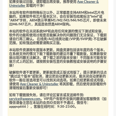
如果安装过旧版，请卸载后再安装，推荐使用
App Cleaner &
Uninstaller
卸载的干净！
本站所有软件除特殊标注以外，正常都是支持ARM和intel芯片电
脑的，如果软件有芯片版本区分，会在安装包结尾标注“intel”或
“ARM”字样，ARM表示苹果M1/M2/M3/M4/M5芯片，即使未来
出M6/M7芯片，其底层依然是ARM架构。
本站的软件在关闭系统SIP和启用任何来源的情况下测试和安装，
软件的功能和使用过程是否能解决你的问题我们无法保证，下载前
请自行再三确认。 在线类/AI在线类功能 (VIP类/SVIP类) 不在破解
范围，如有强迫症需要请购买正版。
本站软件资源按年度版本更新，网盘资源包括该年度的各个版本，
在系统支持的情况下能下载新版的建议尽量下载新版，如果新版安
装出现问题无法解决，请下载之前的版本安装！不同版本可能有安
装方式上的区别，请按照安装包里的安装教程或安装说明的步骤安
装！
破解软件请不要更新，更新就变成正版试用版了，提示更新的话点
“跳过这个版本”或取消，建议把自动更新关闭，能关闭自动更新的
软件一般在首选项里可以找到关闭选项。如果已经更新成试用版，
请使用
App Cleaner & Uninstaller
将其卸载，然后使用该卸载软件
清理残留后重新安装即可！
如有下载链接失效，请在评论区留言或发送邮件到:
service@apppvp.com
。VIP用户有软件安装问题请加客服微信（加
微信请备注您在本站的会员ID否则不予通过，微信号：
apppvp666
），客服在线时间：9:30-23:00。