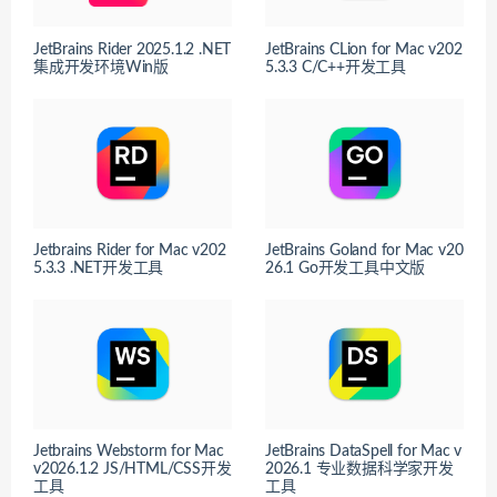
JetBrains Rider 2025.1.2 .NET
JetBrains CLion for Mac v202
集成开发环境Win版
5.3.3 C/C++开发工具
Jetbrains Rider for Mac v202
JetBrains Goland for Mac v20
5.3.3 .NET开发工具
26.1 Go开发工具中文版
Jetbrains Webstorm for Mac
JetBrains DataSpell for Mac v
v2026.1.2 JS/HTML/CSS开发
2026.1 专业数据科学家开发
工具
工具