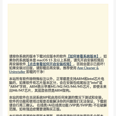
请按你系统的版本下载对应版本的软件
【如何查看系统版本】
，如
果你的系统版本是 macOS 15 及以上系统，请先开启安装权限后
再安装软件
【点击查看如何开启安装权限】
，否则会提示已损坏！
如果安装过旧版，请卸载后再安装，推荐使用
App Cleaner &
Uninstaller
卸载的干净！
本站所有软件除特殊标注以外，正常都是支持ARM和intel芯片电
脑的，如果软件有芯片版本区分，会在安装包结尾标注“intel”或
“ARM”字样，ARM表示苹果M1/M2/M3/M4/M5芯片，即使未来
出M6/M7芯片，其底层依然是ARM架构。
本站的软件在关闭系统SIP和启用任何来源的情况下测试和安装，
软件的功能和使用过程是否能解决你的问题我们无法保证，下载前
请自行再三确认。 在线类/AI在线类功能 (VIP类/SVIP类) 不在破解
范围，如有强迫症需要请购买正版。