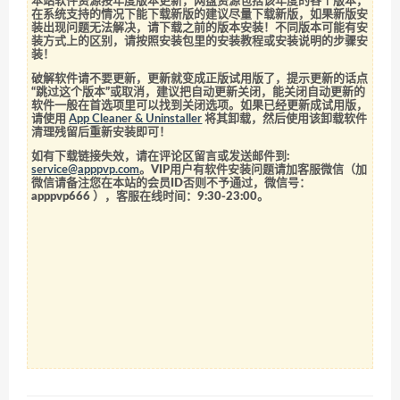
本站软件资源按年度版本更新，网盘资源包括该年度的各个版本，
在系统支持的情况下能下载新版的建议尽量下载新版，如果新版安
装出现问题无法解决，请下载之前的版本安装！不同版本可能有安
装方式上的区别，请按照安装包里的安装教程或安装说明的步骤安
装！
破解软件请不要更新，更新就变成正版试用版了，提示更新的话点
“跳过这个版本”或取消，建议把自动更新关闭，能关闭自动更新的
软件一般在首选项里可以找到关闭选项。如果已经更新成试用版，
请使用
App Cleaner & Uninstaller
将其卸载，然后使用该卸载软件
清理残留后重新安装即可！
如有下载链接失效，请在评论区留言或发送邮件到:
service@apppvp.com
。VIP用户有软件安装问题请加客服微信（加
微信请备注您在本站的会员ID否则不予通过，微信号：
apppvp666
），客服在线时间：9:30-23:00。