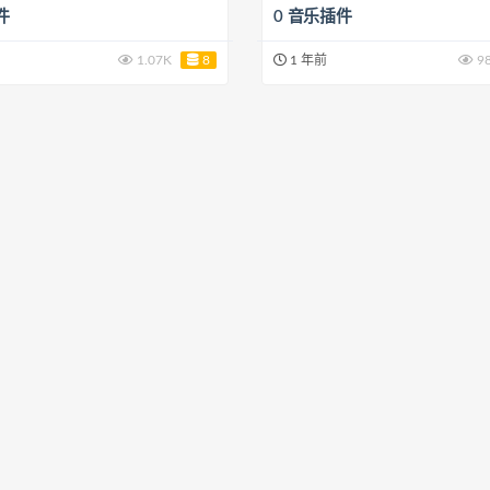
件
0 音乐插件
1.07K
8
1 年前
9