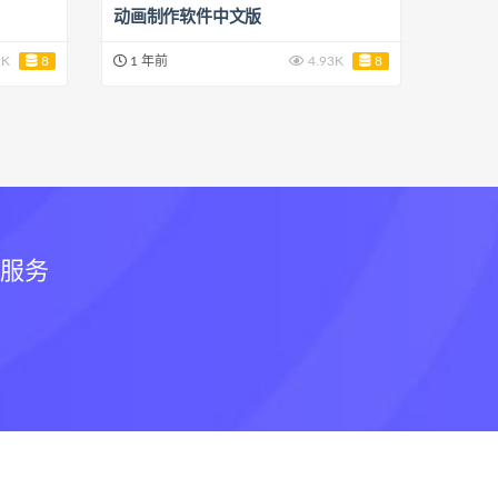
动画制作软件中文版
2K
8
1 年前
4.93K
8
和服务