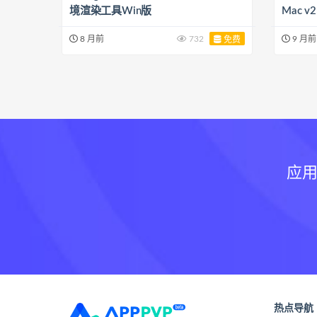
境渲染工具Win版
Mac 
8 月前
732
9 月前
免费
应用
热点导航