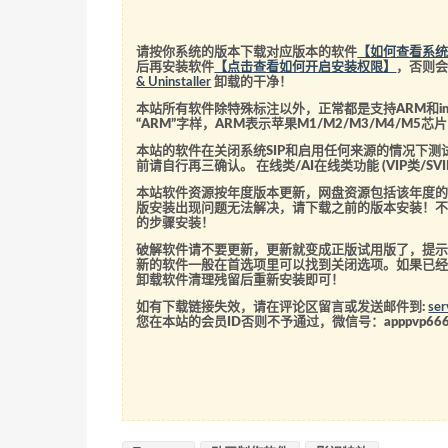
请按你系统的版本下载对应版本的软件
【如何查看系
后再安装软件
【点击查看如何开启安装权限】
，否则
& Uninstaller
卸载的干净！
本站所有软件除特殊标注以外，正常都是支持ARM和int
“ARM”字样，ARM表示苹果M1/M2/M3/M4/M
本站的软件在关闭系统SIP和启用任何来源的情况下
前请自行再三确认。 在线类/AI在线类功能 (VIP类/
本站软件资源按年度版本更新，网盘资源包括该年度
版安装出现问题无法解决，请下载之前的版本安装！
的步骤安装！
破解软件请不要更新，更新就变成正版试用版了，提示
新的软件一般在首选项里可以找到关闭选项。如果已
卸载软件清理残留后重新安装即可！
如有下载链接失效，请在评论区留言或发送邮件到:
se
您在本站的会员ID否则不予通过，微信号：
apppvp66