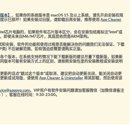
统版本】
，如果你的系统版本是 macOS 15 及以上系统，请先开启安装权限
会提示已损坏！如果安装过旧版，请卸载后再安装，推荐使用
App Cleaner
el芯片电脑的，如果软件有芯片版本区分，会在安装包结尾标注“intel”或
5芯片，即使未来出M6/M7芯片，其底层依然是ARM架构。
测试和安装，软件的功能和使用过程是否能解决你的问题我们无法保证，下载
SVIP类) 不在破解范围，如有强迫症需要请购买正版。
的各个版本，在系统支持的情况下能下载新版的建议尽量下载新版，如果新
不同版本可能有安装方式上的区别，请按照安装包里的安装教程或安装说明
更新的话点“跳过这个版本”或取消，建议把自动更新关闭，能关闭自动更
经更新成试用版，请使用
App Cleaner & Uninstaller
将其卸载，然后使用该
rvice@apppvp.com
。VIP用户有软件安装问题请加客服微信（加微信请备注
6
），客服在线时间：9:30-23:00。