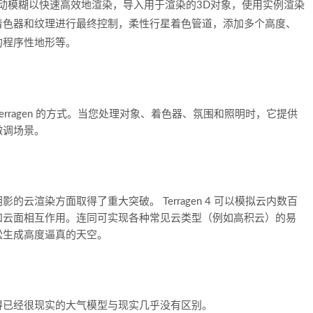
运动模糊以快速高效地渲染，导入用于渲染的3D对象，使用实例渲染
着色器和纹理进行最终控制，柔性行星着色管道，添加多个高度、
的程序性地形等。
 Terragen 的方式。当您处理对象、着色器、氛围和照明时，它提供
微调场景。
云渲染方面取得了重大突破。 Terragen 4 可以模拟云内数百
和云面相互作用。连同可实现各种常见云类型（例如高积云）的易
松生成高度逼真的天空。
得已经很现实的大气模型与现实几乎没有区别。