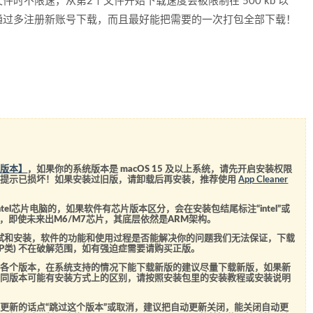
时不限速，从第2个文件开始下载速度会被限制在 500 kb 以
通过多注册新账号下载，而且最好能把需要的一次打包全部下载！
！
统版本】
，如果你的系统版本是 macOS 15 及以上系统，请先开启安装权限
会提示已损坏！如果安装过旧版，请卸载后再安装，推荐使用
App Cleaner
el芯片电脑的，如果软件有芯片版本区分，会在安装包结尾标注“intel”或
5芯片，即使未来出M6/M7芯片，其底层依然是ARM架构。
测试和安装，软件的功能和使用过程是否能解决你的问题我们无法保证，下载
SVIP类) 不在破解范围，如有强迫症需要请购买正版。
的各个版本，在系统支持的情况下能下载新版的建议尽量下载新版，如果新
不同版本可能有安装方式上的区别，请按照安装包里的安装教程或安装说明
更新的话点“跳过这个版本”或取消，建议把自动更新关闭，能关闭自动更