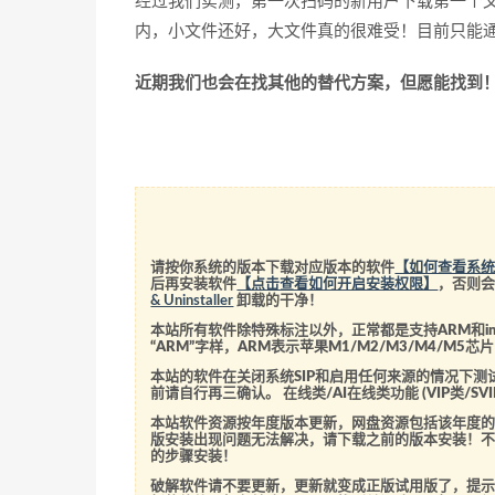
经过我们实测，第一次扫码的新用户下载第一个文件
内，小文件还好，大文件真的很难受！目前只能
近期我们也会在找其他的替代方案，但愿能找到
请按你系统的版本下载对应版本的软件
【如何查看系
后再安装软件
【点击查看如何开启安装权限】
，否则
& Uninstaller
卸载的干净！
本站所有软件除特殊标注以外，正常都是支持ARM和int
“ARM”字样，ARM表示苹果M1/M2/M3/M4/M
本站的软件在关闭系统SIP和启用任何来源的情况下
前请自行再三确认。 在线类/AI在线类功能 (VIP类/
本站软件资源按年度版本更新，网盘资源包括该年度
版安装出现问题无法解决，请下载之前的版本安装！
的步骤安装！
破解软件请不要更新，更新就变成正版试用版了，提示