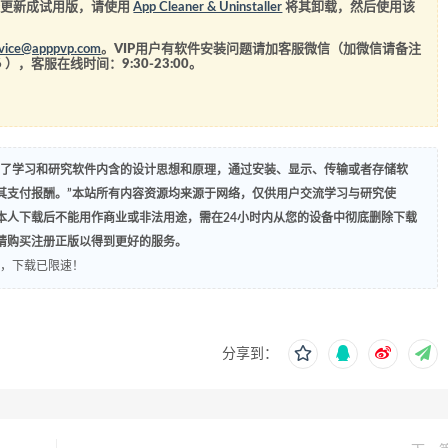
经更新成试用版，请使用
App Cleaner & Uninstaller
将其卸载，然后使用该
rvice@apppvp.com
。VIP用户有软件安装问题请加客服微信（加微信请备注
6
），客服在线时间：9:30-23:00。
为了学习和研究软件内含的设计思想和原理，通过安装、显示、传输或者存储软
其支付报酬。”本站所有内容资源均来源于网络，仅供用户交流学习与研究使
本人下载后不能用作商业或非法用途，需在24小时内从您的设备中彻底删除下载
请购买注册正版以得到更好的服务。
菜，下载已限速！
分享到：