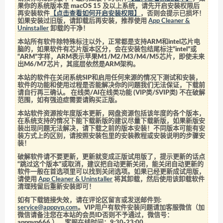
果你的系统版本是 macOS 15 及以上系统，请先开启安装权限后
再安装软件
【点击查看如何开启安装权限】
，否则会提示已损坏！
如果安装过旧版，请卸载后再安装，推荐使用
App Cleaner &
Uninstaller
卸载的干净！
本站所有软件除特殊标注以外，正常都是支持ARM和intel芯片电
脑的，如果软件有芯片版本区分，会在安装包结尾标注“intel”或
“ARM”字样，ARM表示苹果M1/M2/M3/M4/M5芯片，即使未来
出M6/M7芯片，其底层依然是ARM架构。
本站的软件在关闭系统SIP和启用任何来源的情况下测试和安装，
软件的功能和使用过程是否能解决你的问题我们无法保证，下载前
请自行再三确认。 在线类/AI在线类功能 (VIP类/SVIP类) 不在破解
范围，如有强迫症需要请购买正版。
本站软件资源按年度版本更新，网盘资源包括该年度的各个版本，
在系统支持的情况下能下载新版的建议尽量下载新版，如果新版安
装出现问题无法解决，请下载之前的版本安装！不同版本可能有安
装方式上的区别，请按照安装包里的安装教程或安装说明的步骤安
装！
破解软件请不要更新，更新就变成正版试用版了，提示更新的话点
“跳过这个版本”或取消，建议把自动更新关闭，能关闭自动更新的
软件一般在首选项里可以找到关闭选项。如果已经更新成试用版，
请使用
App Cleaner & Uninstaller
将其卸载，然后使用该卸载软件
清理残留后重新安装即可！
如有下载链接失效，请在评论区留言或发送邮件到:
service@apppvp.com
。VIP用户有软件安装问题请加客服微信（加
微信请备注您在本站的会员ID否则不予通过，微信号：
apppvp666
），客服在线时间：9:30-23:00。