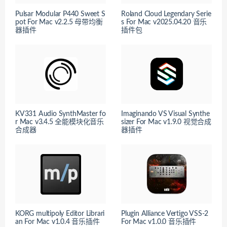
Pulsar Modular P440 Sweet S
Roland Cloud Legendary Serie
pot For Mac v2.2.5 母带均衡
s For Mac v2025.04.20 音乐
器插件
插件包
KV331 Audio SynthMaster fo
Imaginando VS Visual Synthe
r Mac v3.4.5 全能模块化音乐
sizer For Mac v1.9.0 视觉合成
合成器
器插件
KORG multipoly Editor Librari
Plugin Alliance Vertigo VSS-2
an For Mac v1.0.4 音乐插件
For Mac v1.0.0 音乐插件