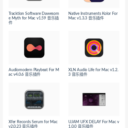
Tracktion Software Dawesom
Native Instruments Kolor For
e Myth for Mac v1.59 音乐插
Mac v1.3.3 音乐插件
件
Audiomodern Playbeat For M
XLN Audio Life for Mac v1.2.
ac v4.0.6 音乐插件
3 音乐插件
Xfer Records Serum for Mac
UJAM UFX DELAY For Mac v
v2.0.23 音乐插件
1.0.0 音乐插件