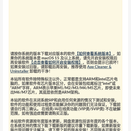
请按你系统的版本下载对应版本的软件
【如何查看系统版本】
，如
果你的系统版本是 macOS 15 及以上系统，请先开启安装权限后
再安装软件
【点击查看如何开启安装权限】
，否则会提示已损坏！
如果安装过旧版，请卸载后再安装，推荐使用
App Cleaner &
Uninstaller
卸载的干净！
本站所有软件除特殊标注以外，正常都是支持ARM和intel芯片电
脑的，如果软件有芯片版本区分，会在安装包结尾标注“intel”或
“ARM”字样，ARM表示苹果M1/M2/M3/M4/M5芯片，即使未来
出M6/M7芯片，其底层依然是ARM架构。
本站的软件在关闭系统SIP和启用任何来源的情况下测试和安装，
软件的功能和使用过程是否能解决你的问题我们无法保证，下载前
请自行再三确认。 在线类/AI在线类功能 (VIP类/SVIP类) 不在破解
范围，如有强迫症需要请购买正版。
本站软件资源按年度版本更新，网盘资源包括该年度的各个版本，
在系统支持的情况下能下载新版的建议尽量下载新版，如果新版安
装出现问题无法解决，请下载之前的版本安装！不同版本可能有安