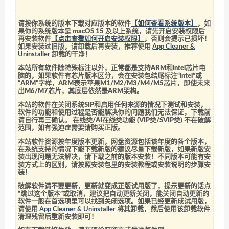
请按你系统的版本下载对应版本的软件
【如何查看系统版本】
，如
果你的系统版本是 macOS 15 及以上系统，请先开启安装权限后
再安装软件
【点击查看如何开启安装权限】
，否则会提示已损坏！
如果安装过旧版，请卸载后再安装，推荐使用
App Cleaner &
Uninstaller
卸载的干净！
本站所有软件除特殊标注以外，正常都是支持ARM和intel芯片电
脑的，如果软件有芯片版本区分，会在安装包结尾标注“intel”或
“ARM”字样，ARM表示苹果M1/M2/M3/M4/M5芯片，即使未来
出M6/M7芯片，其底层依然是ARM架构。
本站的软件在关闭系统SIP和启用任何来源的情况下测试和安装，
软件的功能和使用过程是否能解决你的问题我们无法保证，下载前
请自行再三确认。 在线类/AI在线类功能 (VIP类/SVIP类) 不在破解
范围，如有强迫症需要请购买正版。
本站软件资源按年度版本更新，网盘资源包括该年度的各个版本，
在系统支持的情况下能下载新版的建议尽量下载新版，如果新版安
装出现问题无法解决，请下载之前的版本安装！不同版本可能有安
装方式上的区别，请按照安装包里的安装教程或安装说明的步骤安
装！
破解软件请不要更新，更新就变成正版试用版了，提示更新的话点
“跳过这个版本”或取消，建议把自动更新关闭，能关闭自动更新的
软件一般在首选项里可以找到关闭选项。如果已经更新成试用版，
请使用
App Cleaner & Uninstaller
将其卸载，然后使用该卸载软件
清理残留后重新安装即可！