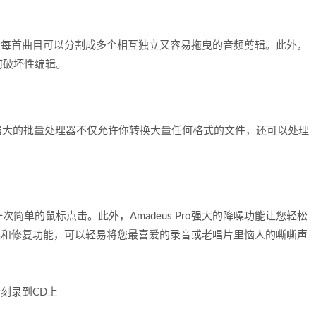
编辑器。每首曲目可以分割成多个相互独立又容易拖曳的音频剪辑。此外，
何破坏性编辑。
o来！强大的批量处理器不仅允许你转换大量任何格式的文件，还可以处理
简单的鼠标点击。此外，Amadeus Pro强大的降噪功能让您轻松
大的去噪和修复功能，可以轻易将您最喜爱的录音或老唱片里恼人的嘶嘶声
音刻录到CD上