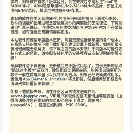
脑的，如果软件有芯片版本区分，会在安装包结尾标注“intel”或
“ARM”字样，ARM表示苹果M1/M2/M3/M4/M5芯片，即使未来
出M6/M7芯片，其底层依然是ARM架构。
本站的软件在关闭系统SIP和启用任何来源的情况下测试和安装，
软件的功能和使用过程是否能解决你的问题我们无法保证，下载前
请自行再三确认。 在线类/AI在线类功能 (VIP类/SVIP类) 不在破解
范围，如有强迫症需要请购买正版。
本站软件资源按年度版本更新，网盘资源包括该年度的各个版本，
在系统支持的情况下能下载新版的建议尽量下载新版，如果新版安
装出现问题无法解决，请下载之前的版本安装！不同版本可能有安
装方式上的区别，请按照安装包里的安装教程或安装说明的步骤安
装！
破解软件请不要更新，更新就变成正版试用版了，提示更新的话点
“跳过这个版本”或取消，建议把自动更新关闭，能关闭自动更新的
软件一般在首选项里可以找到关闭选项。如果已经更新成试用版，
请使用
App Cleaner & Uninstaller
将其卸载，然后使用该卸载软件
清理残留后重新安装即可！
如有下载链接失效，请在评论区留言或发送邮件到:
service@apppvp.com
。VIP用户有软件安装问题请加客服微信（加
微信请备注您在本站的会员ID否则不予通过，微信号：
apppvp666
），客服在线时间：9:30-23:00。