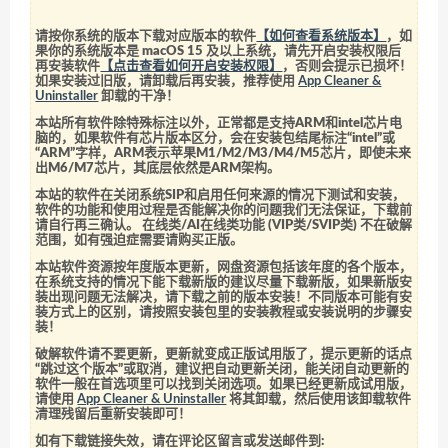
请按你系统的版本下载对应版本的软件
【如何查看系统版本】
，如
果你的系统版本是 macOS 15 及以上系统，请先开启安装权限后
再安装软件
【点击查看如何开启安装权限】
，否则会提示已损坏！
如果安装过旧版，请卸载后再安装，推荐使用
App Cleaner &
Uninstaller
卸载的干净！
本站所有软件除特殊标注以外，正常都是支持ARM和intel芯片电
脑的，如果软件有芯片版本区分，会在安装包结尾标注“intel”或
“ARM”字样，ARM表示苹果M1/M2/M3/M4/M5芯片，即使未来
出M6/M7芯片，其底层依然是ARM架构。
本站的软件在关闭系统SIP和启用任何来源的情况下测试和安装，
软件的功能和使用过程是否能解决你的问题我们无法保证，下载前
请自行再三确认。 在线类/AI在线类功能 (VIP类/SVIP类) 不在破解
范围，如有强迫症需要请购买正版。
本站软件资源按年度版本更新，网盘资源包括该年度的各个版本，
在系统支持的情况下能下载新版的建议尽量下载新版，如果新版安
装出现问题无法解决，请下载之前的版本安装！不同版本可能有安
装方式上的区别，请按照安装包里的安装教程或安装说明的步骤安
装！
破解软件请不要更新，更新就变成正版试用版了，提示更新的话点
“跳过这个版本”或取消，建议把自动更新关闭，能关闭自动更新的
软件一般在首选项里可以找到关闭选项。如果已经更新成试用版，
请使用
App Cleaner & Uninstaller
将其卸载，然后使用该卸载软件
清理残留后重新安装即可！
如有下载链接失效，请在评论区留言或发送邮件到: