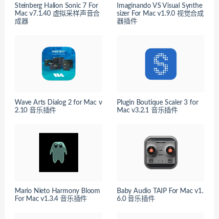
Steinberg Halion Sonic 7 For
Imaginando VS Visual Synthe
Mac v7.1.40 虚拟采样声音合
sizer For Mac v1.9.0 视觉合成
成器
器插件
Wave Arts Dialog 2 for Mac v
Plugin Boutique Scaler 3 for
2.10 音乐插件
Mac v3.2.1 音乐插件
Mario Nieto Harmony Bloom
Baby Audio TAIP For Mac v1.
For Mac v1.3.4 音乐插件
6.0 音乐插件