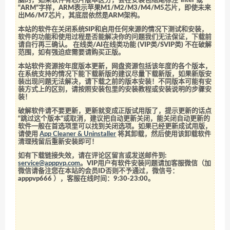
脑的，如果软件有芯片版本区分，会在安装包结尾标注“intel”或
“ARM”字样，ARM表示苹果M1/M2/M3/M4/M5芯片，即使未来
出M6/M7芯片，其底层依然是ARM架构。
本站的软件在关闭系统SIP和启用任何来源的情况下测试和安装，
软件的功能和使用过程是否能解决你的问题我们无法保证，下载前
请自行再三确认。 在线类/AI在线类功能 (VIP类/SVIP类) 不在破解
范围，如有强迫症需要请购买正版。
本站软件资源按年度版本更新，网盘资源包括该年度的各个版本，
在系统支持的情况下能下载新版的建议尽量下载新版，如果新版安
装出现问题无法解决，请下载之前的版本安装！不同版本可能有安
装方式上的区别，请按照安装包里的安装教程或安装说明的步骤安
装！
破解软件请不要更新，更新就变成正版试用版了，提示更新的话点
“跳过这个版本”或取消，建议把自动更新关闭，能关闭自动更新的
软件一般在首选项里可以找到关闭选项。如果已经更新成试用版，
请使用
App Cleaner & Uninstaller
将其卸载，然后使用该卸载软件
清理残留后重新安装即可！
如有下载链接失效，请在评论区留言或发送邮件到:
service@apppvp.com
。VIP用户有软件安装问题请加客服微信（加
微信请备注您在本站的会员ID否则不予通过，微信号：
apppvp666
），客服在线时间：9:30-23:00。