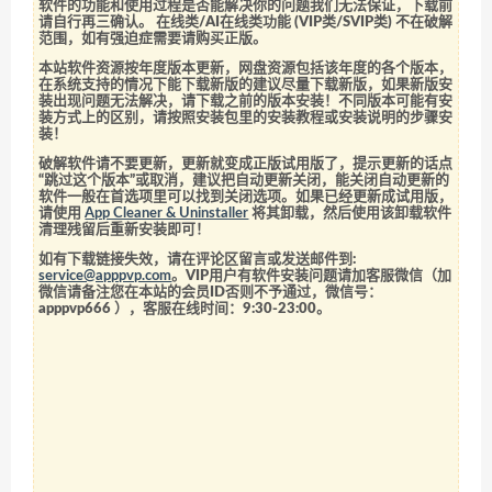
软件的功能和使用过程是否能解决你的问题我们无法保证，下载前
请自行再三确认。 在线类/AI在线类功能 (VIP类/SVIP类) 不在破解
范围，如有强迫症需要请购买正版。
本站软件资源按年度版本更新，网盘资源包括该年度的各个版本，
在系统支持的情况下能下载新版的建议尽量下载新版，如果新版安
装出现问题无法解决，请下载之前的版本安装！不同版本可能有安
装方式上的区别，请按照安装包里的安装教程或安装说明的步骤安
装！
破解软件请不要更新，更新就变成正版试用版了，提示更新的话点
“跳过这个版本”或取消，建议把自动更新关闭，能关闭自动更新的
软件一般在首选项里可以找到关闭选项。如果已经更新成试用版，
请使用
App Cleaner & Uninstaller
将其卸载，然后使用该卸载软件
清理残留后重新安装即可！
如有下载链接失效，请在评论区留言或发送邮件到:
service@apppvp.com
。VIP用户有软件安装问题请加客服微信（加
微信请备注您在本站的会员ID否则不予通过，微信号：
apppvp666
），客服在线时间：9:30-23:00。