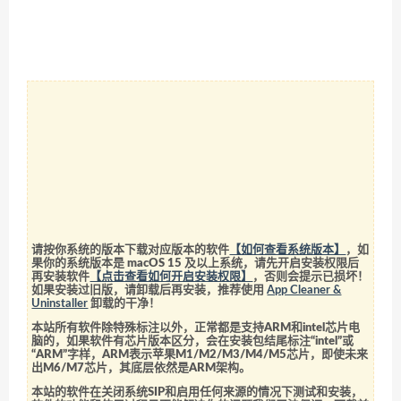
请按你系统的版本下载对应版本的软件
【如何查看系统版本】
，如
果你的系统版本是 macOS 15 及以上系统，请先开启安装权限后
再安装软件
【点击查看如何开启安装权限】
，否则会提示已损坏！
如果安装过旧版，请卸载后再安装，推荐使用
App Cleaner &
Uninstaller
卸载的干净！
本站所有软件除特殊标注以外，正常都是支持ARM和intel芯片电
脑的，如果软件有芯片版本区分，会在安装包结尾标注“intel”或
“ARM”字样，ARM表示苹果M1/M2/M3/M4/M5芯片，即使未来
出M6/M7芯片，其底层依然是ARM架构。
本站的软件在关闭系统SIP和启用任何来源的情况下测试和安装，