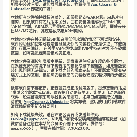
再安装软件
【点击查看如何开启安装权限】
，否则会提示已损坏！
如果安装过旧版，请卸载后再安装，推荐使用
App Cleaner &
Uninstaller
卸载的干净！
本站所有软件除特殊标注以外，正常都是支持ARM和intel芯片电
脑的，如果软件有芯片版本区分，会在安装包结尾标注“intel”或
“ARM”字样，ARM表示苹果M1/M2/M3/M4/M5芯片，即使未来
出M6/M7芯片，其底层依然是ARM架构。
本站的软件在关闭系统SIP和启用任何来源的情况下测试和安装，
软件的功能和使用过程是否能解决你的问题我们无法保证，下载前
请自行再三确认。 在线类/AI在线类功能 (VIP类/SVIP类) 不在破解
范围，如有强迫症需要请购买正版。
本站软件资源按年度版本更新，网盘资源包括该年度的各个版本，
在系统支持的情况下能下载新版的建议尽量下载新版，如果新版安
装出现问题无法解决，请下载之前的版本安装！不同版本可能有安
装方式上的区别，请按照安装包里的安装教程或安装说明的步骤安
装！
破解软件请不要更新，更新就变成正版试用版了，提示更新的话点
“跳过这个版本”或取消，建议把自动更新关闭，能关闭自动更新的
软件一般在首选项里可以找到关闭选项。如果已经更新成试用版，
请使用
App Cleaner & Uninstaller
将其卸载，然后使用该卸载软件
清理残留后重新安装即可！
如有下载链接失效，请在评论区留言或发送邮件到:
service@apppvp.com
。VIP用户有软件安装问题请加客服微信（加
微信请备注您在本站的会员ID否则不予通过，微信号：
apppvp666
），客服在线时间：9:30-23:00。