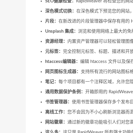
SEO健康检查：
RapidWeaver 将检查
深色模式切换：
在深色模式下预览您的网站
片段：
在新改进的片段管理器中保存有用的 HTML
Unsplash 集成：
浏览和使用网络上最大的免
资源经理：
内置资产管理器可以轻松管理图
元标签：
完全控制元标签、标题、描述和开放
htaccess编辑器：
编辑 htaccess 文件
网页图标生成器：
支持所有流行的网站图标格式，
笔记：
每个项目都有一个注释区域，允许您
通用数据保护条例：
开箱即用的 RapidWeav
书签管理器：
使用书签管理器保存多个发布
离线工作：
您不会因为不小心刷新浏览器而
网站徽章：
通过新的徽章功能吸引人们对您
这么多：
这只是 RapidWeaver 所有强大