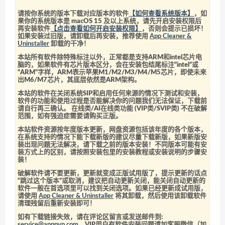
请按你系统的版本下载对应版本的软件
【如何查看系统版本】
，如
果你的系统版本是 macOS 15 及以上系统，请先开启安装权限后
再安装软件
【点击查看如何开启安装权限】
，否则会提示已损坏！
如果安装过旧版，请卸载后再安装，推荐使用
App Cleaner &
Uninstaller
卸载的干净！
本站所有软件除特殊标注以外，正常都是支持ARM和intel芯片电
脑的，如果软件有芯片版本区分，会在安装包结尾标注“intel”或
“ARM”字样，ARM表示苹果M1/M2/M3/M4/M5芯片，即使未来
出M6/M7芯片，其底层依然是ARM架构。
本站的软件在关闭系统SIP和启用任何来源的情况下测试和安装，
软件的功能和使用过程是否能解决你的问题我们无法保证，下载前
请自行再三确认。 在线类/AI在线类功能 (VIP类/SVIP类) 不在破解
范围，如有强迫症需要请购买正版。
本站软件资源按年度版本更新，网盘资源包括该年度的各个版本，
在系统支持的情况下能下载新版的建议尽量下载新版，如果新版安
装出现问题无法解决，请下载之前的版本安装！不同版本可能有安
装方式上的区别，请按照安装包里的安装教程或安装说明的步骤安
装！
破解软件请不要更新，更新就变成正版试用版了，提示更新的话点
“跳过这个版本”或取消，建议把自动更新关闭，能关闭自动更新的
软件一般在首选项里可以找到关闭选项。如果已经更新成试用版，
请使用
App Cleaner & Uninstaller
将其卸载，然后使用该卸载软件
清理残留后重新安装即可！
如有下载链接失效，请在评论区留言或发送邮件到:
service@apppvp.com
。VIP用户有软件安装问题请加客服微信（加