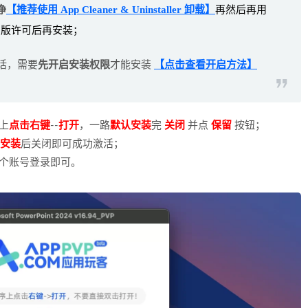
净
【推荐使用 App Cleaner & Uninstaller 卸载】
再然后再用
旧版许可后再安装；
话，需要
先开启安装权限
才能安装
【点击查看开启方法】
上
点击右键
--
打开
，一路
默认安装
完
关闭
并点
保留
按钮；
安装
后关闭即可成功激活；
个账号登录即可。