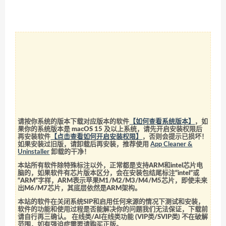
请按你系统的版本下载对应版本的软件
【如何查看系统版本】
，如
果你的系统版本是 macOS 15 及以上系统，请先开启安装权限后
再安装软件
【点击查看如何开启安装权限】
，否则会提示已损坏！
如果安装过旧版，请卸载后再安装，推荐使用
App Cleaner &
Uninstaller
卸载的干净！
本站所有软件除特殊标注以外，正常都是支持ARM和intel芯片电
脑的，如果软件有芯片版本区分，会在安装包结尾标注“intel”或
“ARM”字样，ARM表示苹果M1/M2/M3/M4/M5芯片，即使未来
出M6/M7芯片，其底层依然是ARM架构。
本站的软件在关闭系统SIP和启用任何来源的情况下测试和安装，
软件的功能和使用过程是否能解决你的问题我们无法保证，下载前
请自行再三确认。 在线类/AI在线类功能 (VIP类/SVIP类) 不在破解
范围，如有强迫症需要请购买正版。