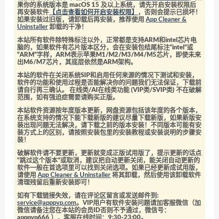
果你的系统版本是 macOS 15 及以上系统，请先开启安装权限后
再安装软件
【点击查看如何开启安装权限】
，否则会提示已损坏！
如果安装过旧版，请卸载后再安装，推荐使用
App Cleaner &
Uninstaller
卸载的干净！
本站所有软件除特殊标注以外，正常都是支持ARM和intel芯片电
脑的，如果软件有芯片版本区分，会在安装包结尾标注“intel”或
“ARM”字样，ARM表示苹果M1/M2/M3/M4/M5芯片，即使未来
出M6/M7芯片，其底层依然是ARM架构。
本站的软件在关闭系统SIP和启用任何来源的情况下测试和安装，
软件的功能和使用过程是否能解决你的问题我们无法保证，下载前
请自行再三确认。 在线类/AI在线类功能 (VIP类/SVIP类) 不在破解
范围，如有强迫症需要请购买正版。
本站软件资源按年度版本更新，网盘资源包括该年度的各个版本，
在系统支持的情况下能下载新版的建议尽量下载新版，如果新版安
装出现问题无法解决，请下载之前的版本安装！不同版本可能有安
装方式上的区别，请按照安装包里的安装教程或安装说明的步骤安
装！
破解软件请不要更新，更新就变成正版试用版了，提示更新的话点
“跳过这个版本”或取消，建议把自动更新关闭，能关闭自动更新的
软件一般在首选项里可以找到关闭选项。如果已经更新成试用版，
请使用
App Cleaner & Uninstaller
将其卸载，然后使用该卸载软件
清理残留后重新安装即可！
如有下载链接失效，请在评论区留言或发送邮件到:
service@apppvp.com
。VIP用户有软件安装问题请加客服微信（加
微信请备注您在本站的会员ID否则不予通过，微信号：
apppvp666
），客服在线时间：9:30-23:00。