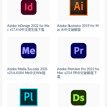
Adobe InDesign 2022 for Ma
Adobe Illustrator 2019 for M
c v17.4 Id中文原生版下载
ac Ai中文破解版
Adobe Media Encoder 2025
Adobe Premiere Pro 2023 for
v25.6.4.004 Me中文Win版
Mac v23.4 PR中文破解版下
载