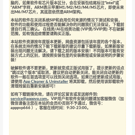
脑的，如果软件有芯片版本区分，会在安装包结尾标注“intel”或
“ARM”字样，ARM表示苹果M1/M2/M3/M4/M5芯片，即使未来
出M6/M7芯片，其底层依然是ARM架构。
本站的软件在关闭系统SIP和启用任何来源的情况下测试和安装，
软件的功能和使用过程是否能解决你的问题我们无法保证，下载前
请自行再三确认。 在线类/AI在线类功能 (VIP类/SVIP类) 不在破解
范围，如有强迫症需要请购买正版。
本站软件资源按年度版本更新，网盘资源包括该年度的各个版本，
在系统支持的情况下能下载新版的建议尽量下载新版，如果新版安
装出现问题无法解决，请下载之前的版本安装！不同版本可能有安
装方式上的区别，请按照安装包里的安装教程或安装说明的步骤安
装！
破解软件请不要更新，更新就变成正版试用版了，提示更新的话点
“跳过这个版本”或取消，建议把自动更新关闭，能关闭自动更新的
软件一般在首选项里可以找到关闭选项。如果已经更新成试用版，
请使用
App Cleaner & Uninstaller
将其卸载，然后使用该卸载软件
清理残留后重新安装即可！
如有下载链接失效，请在评论区留言或发送邮件到:
service@apppvp.com
。VIP用户有软件安装问题请加客服微信（加
微信请备注您在本站的会员ID否则不予通过，微信号：
apppvp666
），客服在线时间：9:30-23:00。