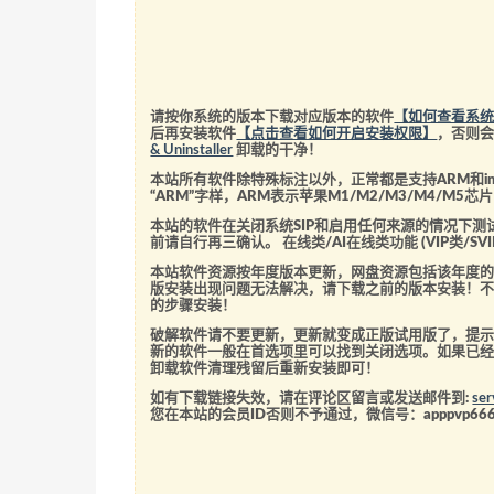
请按你系统的版本下载对应版本的软件
【如何查看系
后再安装软件
【点击查看如何开启安装权限】
，否则
& Uninstaller
卸载的干净！
本站所有软件除特殊标注以外，正常都是支持ARM和int
“ARM”字样，ARM表示苹果M1/M2/M3/M4/M
本站的软件在关闭系统SIP和启用任何来源的情况下
前请自行再三确认。 在线类/AI在线类功能 (VIP类/
本站软件资源按年度版本更新，网盘资源包括该年度
版安装出现问题无法解决，请下载之前的版本安装！
的步骤安装！
破解软件请不要更新，更新就变成正版试用版了，提示
新的软件一般在首选项里可以找到关闭选项。如果已
卸载软件清理残留后重新安装即可！
如有下载链接失效，请在评论区留言或发送邮件到:
se
您在本站的会员ID否则不予通过，微信号：
apppvp66