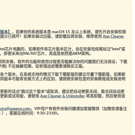
统版本】
，如果你的系统版本是 macOS 15 及以上系统，请先开启安装权限
会提示已损坏！如果安装过旧版，请卸载后再安装，推荐使用
App Cleaner
el芯片电脑的，如果软件有芯片版本区分，会在安装包结尾标注“intel”或
5芯片，即使未来出M6/M7芯片，其底层依然是ARM架构。
测试和安装，软件的功能和使用过程是否能解决你的问题我们无法保证，下载
SVIP类) 不在破解范围，如有强迫症需要请购买正版。
的各个版本，在系统支持的情况下能下载新版的建议尽量下载新版，如果新
不同版本可能有安装方式上的区别，请按照安装包里的安装教程或安装说明
更新的话点“跳过这个版本”或取消，建议把自动更新关闭，能关闭自动更
经更新成试用版，请使用
App Cleaner & Uninstaller
将其卸载，然后使用该
rvice@apppvp.com
。VIP用户有软件安装问题请加客服微信（加微信请备注
6
），客服在线时间：9:30-23:00。