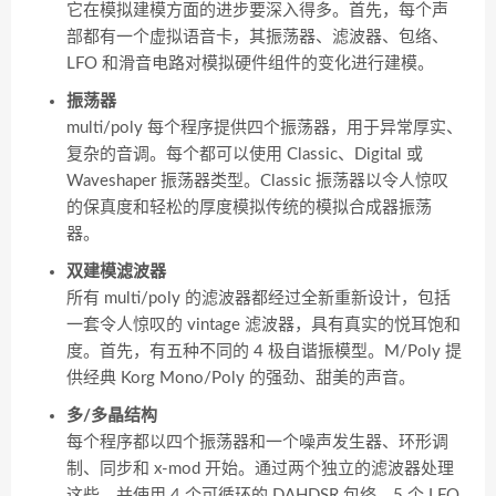
它在模拟建模方面的进步要深入得多。首先，每个声
部都有一个虚拟语音卡，其振荡器、滤波器、包络、
LFO 和滑音电路对模拟硬件组件的变化进行建模。
振荡器
multi/poly 每个程序提供四个振荡器，用于异常厚实、
复杂的音调。每个都可以使用 Classic、Digital 或
Waveshaper 振荡器类型。Classic 振荡器以令人惊叹
的保真度和轻松的厚度模拟传统的模拟合成器振荡
器。
双建模滤波器
所有 multi/poly 的滤波器都经过全新重新设计，包括
一套令人惊叹的 vintage 滤波器，具有真实的悦耳饱和
度。首先，有五种不同的 4 极自谐振模型。M/Poly 提
供经典 Korg Mono/Poly 的强劲、甜美的声音。
多/多晶结构
每个程序都以四个振荡器和一个噪声发生器、环形调
制、同步和 x-mod 开始。通过两个独立的滤波器处理
这些，并使用 4 个可循环的 DAHDSR 包络、5 个 LFO