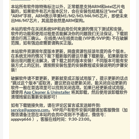
本站所有软件除特殊标注以外，正常都是支持ARM和intel芯片电
脑的，如果软件有芯片版本区分，会在安装包结尾标注“intel”或
“ARM”字样，ARM表示苹果M1/M2/M3/M4/M5芯片，即使未来
出M6/M7芯片，其底层依然是ARM架构。
本站的软件在关闭系统SIP和启用任何来源的情况下测试和安装，
软件的功能和使用过程是否能解决你的问题我们无法保证，下载前
请自行再三确认。 在线类/AI在线类功能 (VIP类/SVIP类) 不在破解
范围，如有强迫症需要请购买正版。
本站软件资源按年度版本更新，网盘资源包括该年度的各个版本，
在系统支持的情况下能下载新版的建议尽量下载新版，如果新版安
装出现问题无法解决，请下载之前的版本安装！不同版本可能有安
装方式上的区别，请按照安装包里的安装教程或安装说明的步骤安
装！
破解软件请不要更新，更新就变成正版试用版了，提示更新的话点
“跳过这个版本”或取消，建议把自动更新关闭，能关闭自动更新的
软件一般在首选项里可以找到关闭选项。如果已经更新成试用版，
请使用
App Cleaner & Uninstaller
将其卸载，然后使用该卸载软件
清理残留后重新安装即可！
如有下载链接失效，请在评论区留言或发送邮件到:
service@apppvp.com
。VIP用户有软件安装问题请加客服微信（加
微信请备注您在本站的会员ID否则不予通过，微信号：
apppvp666
），客服在线时间：9:30-23:00。