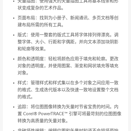
矢量插图：使用强大的矢量插图工具将基本线条和形
状变成复杂的艺术作品。
页面布局：找到为小册子、新闻通讯、多页文档等创
建布局所需的所有工具。
版式：使用一整套的版式工具将字体排列得漂亮。调
整字体、大小、行距和字偶距，并向文本添加块阴影
和轮廓等效果。
颜色和透明度：轻松将颜色应用于填充和轮廓。更改
对象的透明度，并使用图案、渐变和网状填充等填充
对象。
样式：管理样式和样式集以在多个对象之间应用一致
的格式、生成迭代版本以及快速一致地设置整个文档
的格式。
追踪：将位图图像转换为矢量时节省宝贵的时间。内
置 Corel® PowerTRACE™ 引擎可将最苛刻的位图图像
转换为高质量的矢量对象。
非破坏性编辑：编辑位图和矢量时知道不会损坏原始