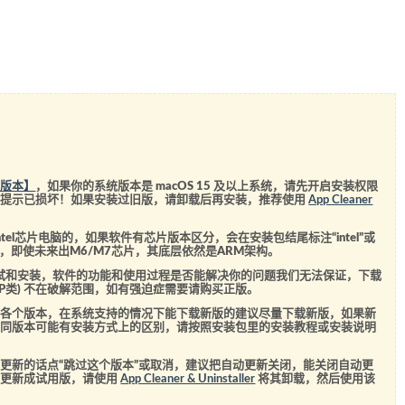
统版本】
，如果你的系统版本是 macOS 15 及以上系统，请先开启安装权限
会提示已损坏！如果安装过旧版，请卸载后再安装，推荐使用
App Cleaner
el芯片电脑的，如果软件有芯片版本区分，会在安装包结尾标注“intel”或
5芯片，即使未来出M6/M7芯片，其底层依然是ARM架构。
测试和安装，软件的功能和使用过程是否能解决你的问题我们无法保证，下载
SVIP类) 不在破解范围，如有强迫症需要请购买正版。
的各个版本，在系统支持的情况下能下载新版的建议尽量下载新版，如果新
不同版本可能有安装方式上的区别，请按照安装包里的安装教程或安装说明
更新的话点“跳过这个版本”或取消，建议把自动更新关闭，能关闭自动更
经更新成试用版，请使用
App Cleaner & Uninstaller
将其卸载，然后使用该