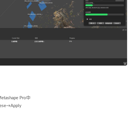
tashape Pro中
ese→Apply