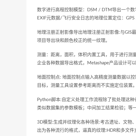
数字进行高程控制模型：DSM / DTM导出一个
EXIF元数据/飞行安全日志的地理位置定位：GPS 
地理注册正射影像导出地理注册正射影像:与GIS最
项目导出块和颜色校正的统一纹理。
测量：距离，面积，体积内置工具，用于进行测
企业各种数据导出格式，Metashape产品设计
地面控制点: 地面控制点输入高精度测量数据以
目标，测量工具设置参考距离而不实施定位装置
Python脚本:自定义处理工作流程除了批处理这
类似数据集的参数模板；中间加工结果检验；等
3D模型:生成并纹理化各种场景:考古遗址、文物、
出为各种流行的格式，逼真的纹理:HDR和多文件