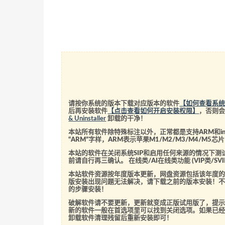
请按你系统的版本下载对应版本的软件
【如何查看系
后再安装软件
【点击查看如何开启安装权限】
，否则
& Uninstaller
卸载的干净！
本站所有软件除特殊标注以外，正常都是支持ARM和int
“ARM”字样，ARM表示苹果M1/M2/M3/M4/M
本站的软件在关闭系统SIP和启用任何来源的情况下
前请自行再三确认。 在线类/AI在线类功能 (VIP类/
本站软件资源按年度版本更新，网盘资源包括该年度
版安装出现问题无法解决，请下载之前的版本安装！
的步骤安装！
破解软件请不要更新，更新就变成正版试用版了，提示
新的软件一般在首选项里可以找到关闭选项。如果已
卸载软件清理残留后重新安装即可！