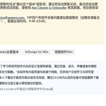
更新的话点“跳过这个版本”或取消，建议把自动更新关闭，能关闭自动更
经更新成试用版，请使用
App Cleaner & Uninstaller
将其卸载，然后使用该
rvice@apppvp.com
。VIP用户有软件安装问题请加客服微信（加微信请备注
6
），客服在线时间：9:30-23:00。
dobe全套版本
InDesign for Win
排版软件Win
为了学习和研究软件内含的设计思想和原理，通过安装、显示、传输或者存储软
其支付报酬。”本站所有内容资源均来源于网络，仅供用户交流学习与研究使
本人下载后不能用作商业或非法用途，需在24小时内从您的设备中彻底删除下载
请购买注册正版以得到更好的服务。
25 v20.5.0.048 Id平面设计排版软件中文Win版