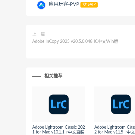
应用玩客-PVP
SVIP
上一篇
Adobe InCopy 2025 v20.5.0.048 IC中文Win版
相关推荐
Adobe Lightroom Classic 202
Adobe Lightroom Clas
1 for Mac v10.1.1 lr中文直装
2 for Mac v11.5 lr