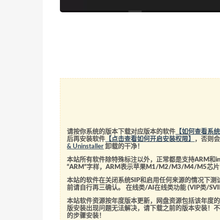
请按你系统的版本下载对应版本的软件
【如何查看系
后再安装软件
【点击查看如何开启安装权限】
，否则
& Uninstaller
卸载的干净！
本站所有软件除特殊标注以外，正常都是支持ARM和int
“ARM”字样，ARM表示苹果M1/M2/M3/M4/M
本站的软件在关闭系统SIP和启用任何来源的情况下
前请自行再三确认。 在线类/AI在线类功能 (VIP类/
本站软件资源按年度版本更新，网盘资源包括该年度
版安装出现问题无法解决，请下载之前的版本安装！
的步骤安装！