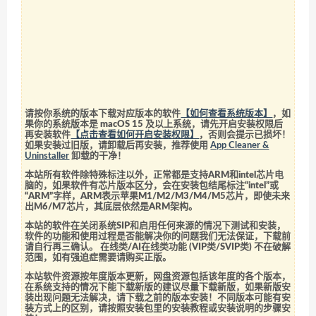
请按你系统的版本下载对应版本的软件
【如何查看系统版本】
，如
果你的系统版本是 macOS 15 及以上系统，请先开启安装权限后
再安装软件
【点击查看如何开启安装权限】
，否则会提示已损坏！
如果安装过旧版，请卸载后再安装，推荐使用
App Cleaner &
Uninstaller
卸载的干净！
本站所有软件除特殊标注以外，正常都是支持ARM和intel芯片电
脑的，如果软件有芯片版本区分，会在安装包结尾标注“intel”或
“ARM”字样，ARM表示苹果M1/M2/M3/M4/M5芯片，即使未来
出M6/M7芯片，其底层依然是ARM架构。
本站的软件在关闭系统SIP和启用任何来源的情况下测试和安装，
软件的功能和使用过程是否能解决你的问题我们无法保证，下载前
请自行再三确认。 在线类/AI在线类功能 (VIP类/SVIP类) 不在破解
范围，如有强迫症需要请购买正版。
本站软件资源按年度版本更新，网盘资源包括该年度的各个版本，
在系统支持的情况下能下载新版的建议尽量下载新版，如果新版安
装出现问题无法解决，请下载之前的版本安装！不同版本可能有安
装方式上的区别，请按照安装包里的安装教程或安装说明的步骤安