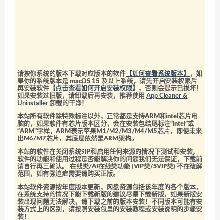
请按你系统的版本下载对应版本的软件
【如何查看系统版本】
，如
果你的系统版本是 macOS 15 及以上系统，请先开启安装权限后
再安装软件
【点击查看如何开启安装权限】
，否则会提示已损坏！
如果安装过旧版，请卸载后再安装，推荐使用
App Cleaner &
Uninstaller
卸载的干净！
本站所有软件除特殊标注以外，正常都是支持ARM和intel芯片电
脑的，如果软件有芯片版本区分，会在安装包结尾标注“intel”或
“ARM”字样，ARM表示苹果M1/M2/M3/M4/M5芯片，即使未来
出M6/M7芯片，其底层依然是ARM架构。
本站的软件在关闭系统SIP和启用任何来源的情况下测试和安装，
软件的功能和使用过程是否能解决你的问题我们无法保证，下载前
请自行再三确认。 在线类/AI在线类功能 (VIP类/SVIP类) 不在破解
范围，如有强迫症需要请购买正版。
本站软件资源按年度版本更新，网盘资源包括该年度的各个版本，
在系统支持的情况下能下载新版的建议尽量下载新版，如果新版安
装出现问题无法解决，请下载之前的版本安装！不同版本可能有安
装方式上的区别，请按照安装包里的安装教程或安装说明的步骤安
装！