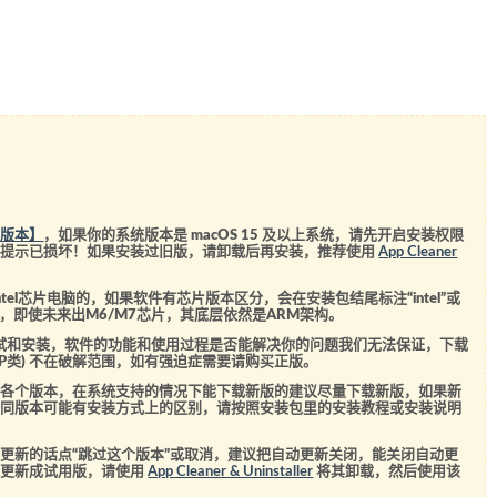
统版本】
，如果你的系统版本是 macOS 15 及以上系统，请先开启安装权限
会提示已损坏！如果安装过旧版，请卸载后再安装，推荐使用
App Cleaner
el芯片电脑的，如果软件有芯片版本区分，会在安装包结尾标注“intel”或
5芯片，即使未来出M6/M7芯片，其底层依然是ARM架构。
测试和安装，软件的功能和使用过程是否能解决你的问题我们无法保证，下载
SVIP类) 不在破解范围，如有强迫症需要请购买正版。
的各个版本，在系统支持的情况下能下载新版的建议尽量下载新版，如果新
不同版本可能有安装方式上的区别，请按照安装包里的安装教程或安装说明
更新的话点“跳过这个版本”或取消，建议把自动更新关闭，能关闭自动更
经更新成试用版，请使用
App Cleaner & Uninstaller
将其卸载，然后使用该