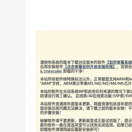
请按你系统的版本下载对应版本的软件
【如何查看系
后再安装软件
【点击查看如何开启安装权限】
，否则
& Uninstaller
卸载的干净！
本站所有软件除特殊标注以外，正常都是支持ARM和int
“ARM”字样，ARM表示苹果M1/M2/M3/M4/M
本站的软件在关闭系统SIP和启用任何来源的情况下
前请自行再三确认。 在线类/AI在线类功能 (VIP类/
本站软件资源按年度版本更新，网盘资源包括该年度
版安装出现问题无法解决，请下载之前的版本安装！
的步骤安装！
破解软件请不要更新，更新就变成正版试用版了，提示
新的软件一般在首选项里可以找到关闭选项。如果已
卸载软件清理残留后重新安装即可！