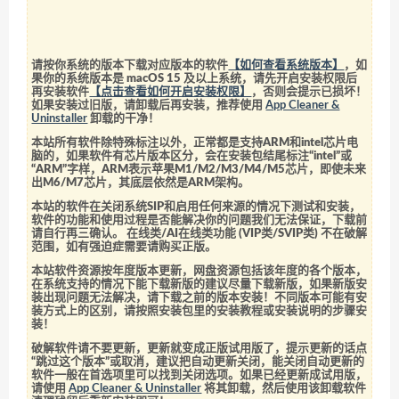
请按你系统的版本下载对应版本的软件
【如何查看系统版本】
，如
果你的系统版本是 macOS 15 及以上系统，请先开启安装权限后
再安装软件
【点击查看如何开启安装权限】
，否则会提示已损坏！
如果安装过旧版，请卸载后再安装，推荐使用
App Cleaner &
Uninstaller
卸载的干净！
本站所有软件除特殊标注以外，正常都是支持ARM和intel芯片电
脑的，如果软件有芯片版本区分，会在安装包结尾标注“intel”或
“ARM”字样，ARM表示苹果M1/M2/M3/M4/M5芯片，即使未来
出M6/M7芯片，其底层依然是ARM架构。
本站的软件在关闭系统SIP和启用任何来源的情况下测试和安装，
软件的功能和使用过程是否能解决你的问题我们无法保证，下载前
请自行再三确认。 在线类/AI在线类功能 (VIP类/SVIP类) 不在破解
范围，如有强迫症需要请购买正版。
本站软件资源按年度版本更新，网盘资源包括该年度的各个版本，
在系统支持的情况下能下载新版的建议尽量下载新版，如果新版安
装出现问题无法解决，请下载之前的版本安装！不同版本可能有安
装方式上的区别，请按照安装包里的安装教程或安装说明的步骤安
装！
破解软件请不要更新，更新就变成正版试用版了，提示更新的话点
“跳过这个版本”或取消，建议把自动更新关闭，能关闭自动更新的
软件一般在首选项里可以找到关闭选项。如果已经更新成试用版，
请使用
App Cleaner & Uninstaller
将其卸载，然后使用该卸载软件