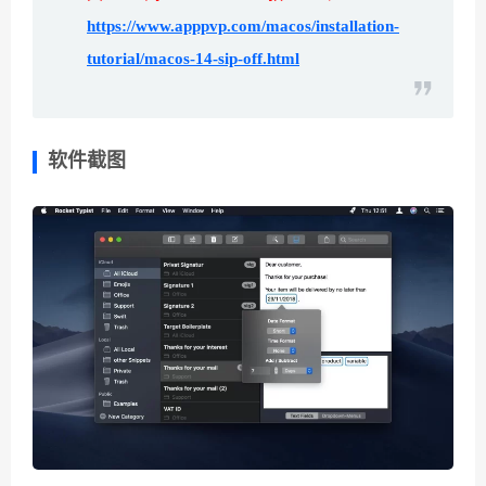
https://www.apppvp.com/macos/installation-
tutorial/macos-14-sip-off.html
软件截图