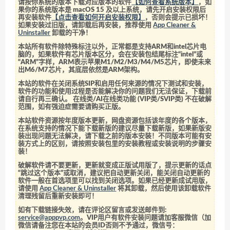
请按你系统的版本下载对应版本的软件
【如何查看系统版本】
，如
果你的系统版本是 macOS 15 及以上系统，请先开启安装权限后
再安装软件
【点击查看如何开启安装权限】
，否则会提示已损坏！
如果安装过旧版，请卸载后再安装，推荐使用
App Cleaner &
Uninstaller
卸载的干净！
本站所有软件除特殊标注以外，正常都是支持ARM和intel芯片电
脑的，如果软件有芯片版本区分，会在安装包结尾标注“intel”或
“ARM”字样，ARM表示苹果M1/M2/M3/M4/M5芯片，即使未来
出M6/M7芯片，其底层依然是ARM架构。
本站的软件在关闭系统SIP和启用任何来源的情况下测试和安装，
软件的功能和使用过程是否能解决你的问题我们无法保证，下载前
请自行再三确认。 在线类/AI在线类功能 (VIP类/SVIP类) 不在破解
范围，如有强迫症需要请购买正版。
本站软件资源按年度版本更新，网盘资源包括该年度的各个版本，
在系统支持的情况下能下载新版的建议尽量下载新版，如果新版安
装出现问题无法解决，请下载之前的版本安装！不同版本可能有安
装方式上的区别，请按照安装包里的安装教程或安装说明的步骤安
装！
破解软件请不要更新，更新就变成正版试用版了，提示更新的话点
“跳过这个版本”或取消，建议把自动更新关闭，能关闭自动更新的
软件一般在首选项里可以找到关闭选项。如果已经更新成试用版，
请使用
App Cleaner & Uninstaller
将其卸载，然后使用该卸载软件
清理残留后重新安装即可！
如有下载链接失效，请在评论区留言或发送邮件到:
service@apppvp.com
。VIP用户有软件安装问题请加客服微信（加
微信请备注您在本站的会员ID否则不予通过，微信号：