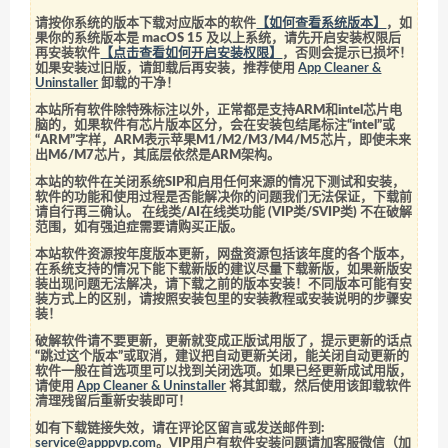
请按你系统的版本下载对应版本的软件
【如何查看系统版本】
，如
果你的系统版本是 macOS 15 及以上系统，请先开启安装权限后
再安装软件
【点击查看如何开启安装权限】
，否则会提示已损坏！
如果安装过旧版，请卸载后再安装，推荐使用
App Cleaner &
Uninstaller
卸载的干净！
本站所有软件除特殊标注以外，正常都是支持ARM和intel芯片电
脑的，如果软件有芯片版本区分，会在安装包结尾标注“intel”或
“ARM”字样，ARM表示苹果M1/M2/M3/M4/M5芯片，即使未来
出M6/M7芯片，其底层依然是ARM架构。
本站的软件在关闭系统SIP和启用任何来源的情况下测试和安装，
软件的功能和使用过程是否能解决你的问题我们无法保证，下载前
请自行再三确认。 在线类/AI在线类功能 (VIP类/SVIP类) 不在破解
范围，如有强迫症需要请购买正版。
本站软件资源按年度版本更新，网盘资源包括该年度的各个版本，
在系统支持的情况下能下载新版的建议尽量下载新版，如果新版安
装出现问题无法解决，请下载之前的版本安装！不同版本可能有安
装方式上的区别，请按照安装包里的安装教程或安装说明的步骤安
装！
破解软件请不要更新，更新就变成正版试用版了，提示更新的话点
“跳过这个版本”或取消，建议把自动更新关闭，能关闭自动更新的
软件一般在首选项里可以找到关闭选项。如果已经更新成试用版，
请使用
App Cleaner & Uninstaller
将其卸载，然后使用该卸载软件
清理残留后重新安装即可！
如有下载链接失效，请在评论区留言或发送邮件到:
service@apppvp.com
。VIP用户有软件安装问题请加客服微信（加