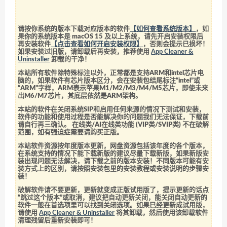
请按你系统的版本下载对应版本的软件
【如何查看系统版本】
，如
果你的系统版本是 macOS 15 及以上系统，请先开启安装权限后
再安装软件
【点击查看如何开启安装权限】
，否则会提示已损坏！
如果安装过旧版，请卸载后再安装，推荐使用
App Cleaner &
Uninstaller
卸载的干净！
本站所有软件除特殊标注以外，正常都是支持ARM和intel芯片电
脑的，如果软件有芯片版本区分，会在安装包结尾标注“intel”或
“ARM”字样，ARM表示苹果M1/M2/M3/M4/M5芯片，即使未来
出M6/M7芯片，其底层依然是ARM架构。
本站的软件在关闭系统SIP和启用任何来源的情况下测试和安装，
软件的功能和使用过程是否能解决你的问题我们无法保证，下载前
请自行再三确认。 在线类/AI在线类功能 (VIP类/SVIP类) 不在破解
范围，如有强迫症需要请购买正版。
本站软件资源按年度版本更新，网盘资源包括该年度的各个版本，
在系统支持的情况下能下载新版的建议尽量下载新版，如果新版安
装出现问题无法解决，请下载之前的版本安装！不同版本可能有安
装方式上的区别，请按照安装包里的安装教程或安装说明的步骤安
装！
破解软件请不要更新，更新就变成正版试用版了，提示更新的话点
“跳过这个版本”或取消，建议把自动更新关闭，能关闭自动更新的
软件一般在首选项里可以找到关闭选项。如果已经更新成试用版，
请使用
App Cleaner & Uninstaller
将其卸载，然后使用该卸载软件
清理残留后重新安装即可！