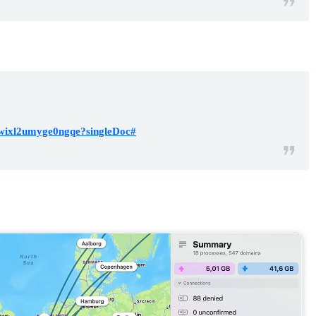
gwixl2umyge0ngqe?singleDoc#