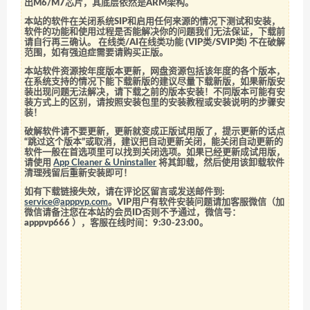
出M6/M7芯片，其底层依然是ARM架构。
本站的软件在关闭系统SIP和启用任何来源的情况下测试和安装，
软件的功能和使用过程是否能解决你的问题我们无法保证，下载前
请自行再三确认。 在线类/AI在线类功能 (VIP类/SVIP类) 不在破解
范围，如有强迫症需要请购买正版。
本站软件资源按年度版本更新，网盘资源包括该年度的各个版本，
在系统支持的情况下能下载新版的建议尽量下载新版，如果新版安
装出现问题无法解决，请下载之前的版本安装！不同版本可能有安
装方式上的区别，请按照安装包里的安装教程或安装说明的步骤安
装！
破解软件请不要更新，更新就变成正版试用版了，提示更新的话点
“跳过这个版本”或取消，建议把自动更新关闭，能关闭自动更新的
软件一般在首选项里可以找到关闭选项。如果已经更新成试用版，
请使用
App Cleaner & Uninstaller
将其卸载，然后使用该卸载软件
清理残留后重新安装即可！
如有下载链接失效，请在评论区留言或发送邮件到:
service@apppvp.com
。VIP用户有软件安装问题请加客服微信（加
微信请备注您在本站的会员ID否则不予通过，微信号：
apppvp666
），客服在线时间：9:30-23:00。