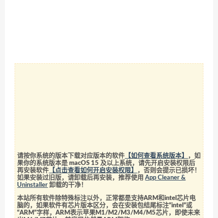
请按你系统的版本下载对应版本的软件
【如何查看系统版本】
，如
果你的系统版本是 macOS 15 及以上系统，请先开启安装权限后
再安装软件
【点击查看如何开启安装权限】
，否则会提示已损坏！
如果安装过旧版，请卸载后再安装，推荐使用
App Cleaner &
Uninstaller
卸载的干净！
本站所有软件除特殊标注以外，正常都是支持ARM和intel芯片电
脑的，如果软件有芯片版本区分，会在安装包结尾标注“intel”或
“ARM”字样，ARM表示苹果M1/M2/M3/M4/M5芯片，即使未来