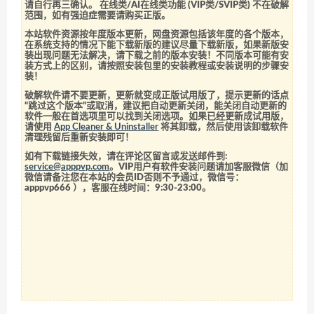
请自行再三确认。 在线类/AI在线类功能 (VIP类/SVIP类) 不在破解
范围，如有强迫症需要请购买正版。
本站软件资源按年度版本更新，网盘资源包括该年度的各个版本，
在系统支持的情况下能下载新版的建议尽量下载新版，如果新版安
装出现问题无法解决，请下载之前的版本安装！不同版本可能有安
装方式上的区别，请按照安装包里的安装教程或安装说明的步骤安
装！
破解软件请不要更新，更新就变成正版试用版了，提示更新的话点
“跳过这个版本”或取消，建议把自动更新关闭，能关闭自动更新的
软件一般在首选项里可以找到关闭选项。如果已经更新成试用版，
请使用
App Cleaner & Uninstaller
将其卸载，然后使用该卸载软件
清理残留后重新安装即可！
如有下载链接失效，请在评论区留言或发送邮件到:
service@apppvp.com
。VIP用户有软件安装问题请加客服微信（加
微信请备注您在本站的会员ID否则不予通过，微信号：
apppvp666
），客服在线时间：9:30-23:00。