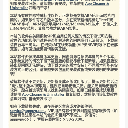
如果安装过旧版，请卸载后再安装，推荐使用
App Cleaner &
Uninstaller
卸载的干净！
本站所有软件除特殊标注以外，正常都是支持ARM和intel芯片电
脑的，如果软件有芯片版本区分，会在安装包结尾标注“intel”或
“ARM”字样，ARM表示苹果M1/M2/M3/M4/M5芯片，即使未来
出M6/M7芯片，其底层依然是ARM架构。
本站的软件在关闭系统SIP和启用任何来源的情况下测试和安装，
软件的功能和使用过程是否能解决你的问题我们无法保证，下载前
请自行再三确认。 在线类/AI在线类功能 (VIP类/SVIP类) 不在破解
范围，如有强迫症需要请购买正版。
本站软件资源按年度版本更新，网盘资源包括该年度的各个版本，
在系统支持的情况下能下载新版的建议尽量下载新版，如果新版安
装出现问题无法解决，请下载之前的版本安装！不同版本可能有安
装方式上的区别，请按照安装包里的安装教程或安装说明的步骤安
装！
破解软件请不要更新，更新就变成正版试用版了，提示更新的话点
“跳过这个版本”或取消，建议把自动更新关闭，能关闭自动更新的
软件一般在首选项里可以找到关闭选项。如果已经更新成试用版，
请使用
App Cleaner & Uninstaller
将其卸载，然后使用该卸载软件
清理残留后重新安装即可！
如有下载链接失效，请在评论区留言或发送邮件到:
service@apppvp.com
。VIP用户有软件安装问题请加客服微信（加
微信请备注您在本站的会员ID否则不予通过，微信号：
apppvp666
），客服在线时间：9:30-23:00。