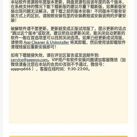
本站软件资源按年度版本更新，网盘资源包括该年度的各个版本，
在系统支持的情况下能下载新版的建议尽量下载新版，如果新版安
装出现问题无法解决，请下载之前的版本安装！不同版本可能有安
装方式上的区别，请按照安装包里的安装教程或安装说明的步骤安
装！
破解软件请不要更新，更新就变成正版试用版了，提示更新的话点
“跳过这个版本”或取消，建议把自动更新关闭，能关闭自动更新的
软件一般在首选项里可以找到关闭选项。如果已经更新成试用版，
请使用
App Cleaner & Uninstaller
将其卸载，然后使用该卸载软件
清理残留后重新安装即可！
如有下载链接失效，请在评论区留言或发送邮件到:
service@apppvp.com
。VIP用户有软件安装问题请加客服微信（加
微信请备注您在本站的会员ID否则不予通过，微信号：
apppvp666
），客服在线时间：9:30-23:00。