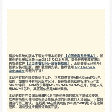
请按你系统的版本下载对应版本的软件
【如何查看系统版本】
，如
果你的系统版本是 macOS 15 及以上系统，请先开启安装权限后
再安装软件
【点击查看如何开启安装权限】
，否则会提示已损坏！
如果安装过旧版，请卸载后再安装，推荐使用
App Cleaner &
Uninstaller
卸载的干净！
本站所有软件除特殊标注以外，正常都是支持ARM和intel芯片电
脑的，如果软件有芯片版本区分，会在安装包结尾标注“intel”或
“ARM”字样，ARM表示苹果M1/M2/M3/M4/M5芯片，即使未来
出M6/M7芯片，其底层依然是ARM架构。
本站的软件在关闭系统SIP和启用任何来源的情况下测试和安装，
软件的功能和使用过程是否能解决你的问题我们无法保证，下载前
请自行再三确认。 在线类/AI在线类功能 (VIP类/SVIP类) 不在破解
范围，如有强迫症需要请购买正版。