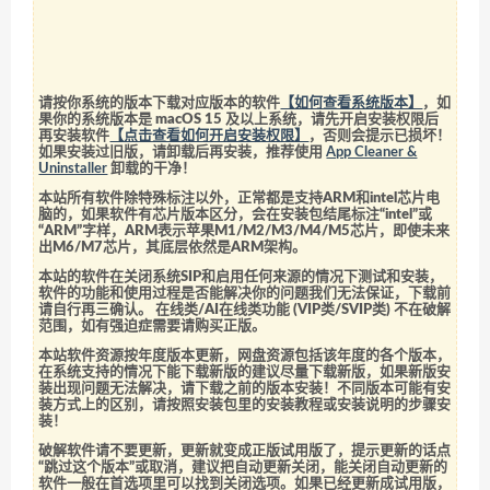
请按你系统的版本下载对应版本的软件
【如何查看系统版本】
，如
果你的系统版本是 macOS 15 及以上系统，请先开启安装权限后
再安装软件
【点击查看如何开启安装权限】
，否则会提示已损坏！
如果安装过旧版，请卸载后再安装，推荐使用
App Cleaner &
Uninstaller
卸载的干净！
本站所有软件除特殊标注以外，正常都是支持ARM和intel芯片电
脑的，如果软件有芯片版本区分，会在安装包结尾标注“intel”或
“ARM”字样，ARM表示苹果M1/M2/M3/M4/M5芯片，即使未来
出M6/M7芯片，其底层依然是ARM架构。
本站的软件在关闭系统SIP和启用任何来源的情况下测试和安装，
软件的功能和使用过程是否能解决你的问题我们无法保证，下载前
请自行再三确认。 在线类/AI在线类功能 (VIP类/SVIP类) 不在破解
范围，如有强迫症需要请购买正版。
本站软件资源按年度版本更新，网盘资源包括该年度的各个版本，
在系统支持的情况下能下载新版的建议尽量下载新版，如果新版安
装出现问题无法解决，请下载之前的版本安装！不同版本可能有安
装方式上的区别，请按照安装包里的安装教程或安装说明的步骤安
装！
破解软件请不要更新，更新就变成正版试用版了，提示更新的话点
“跳过这个版本”或取消，建议把自动更新关闭，能关闭自动更新的
软件一般在首选项里可以找到关闭选项。如果已经更新成试用版，