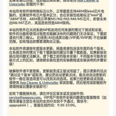
如果安装过旧版，请卸载后再安装，推荐使用
App Cleaner &
Uninstaller
卸载的干净！
本站所有软件除特殊标注以外，正常都是支持ARM和intel芯片电
脑的，如果软件有芯片版本区分，会在安装包结尾标注“intel”或
“ARM”字样，ARM表示苹果M1/M2/M3/M4/M5芯片，即使未来
出M6/M7芯片，其底层依然是ARM架构。
本站的软件在关闭系统SIP和启用任何来源的情况下测试和安装，
软件的功能和使用过程是否能解决你的问题我们无法保证，下载前
请自行再三确认。 在线类/AI在线类功能 (VIP类/SVIP类) 不在破解
范围，如有强迫症需要请购买正版。
本站软件资源按年度版本更新，网盘资源包括该年度的各个版本，
在系统支持的情况下能下载新版的建议尽量下载新版，如果新版安
装出现问题无法解决，请下载之前的版本安装！不同版本可能有安
装方式上的区别，请按照安装包里的安装教程或安装说明的步骤安
装！
破解软件请不要更新，更新就变成正版试用版了，提示更新的话点
“跳过这个版本”或取消，建议把自动更新关闭，能关闭自动更新的
软件一般在首选项里可以找到关闭选项。如果已经更新成试用版，
请使用
App Cleaner & Uninstaller
将其卸载，然后使用该卸载软件
清理残留后重新安装即可！
如有下载链接失效，请在评论区留言或发送邮件到:
service@apppvp.com
。VIP用户有软件安装问题请加客服微信（加
微信请备注您在本站的会员ID否则不予通过，微信号：
apppvp666
），客服在线时间：9:30-23:00。