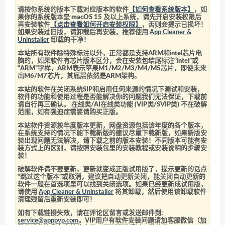
请按你系统的版本下载对应版本的软件
【如何查看系统版本】
，如
果你的系统版本是 macOS 15 及以上系统，请先开启安装权限后
再安装软件
【点击查看如何开启安装权限】
，否则会提示已损坏！
如果安装过旧版，请卸载后再安装，推荐使用
App Cleaner &
Uninstaller
卸载的干净！
本站所有软件除特殊标注以外，正常都是支持ARM和intel芯片电
脑的，如果软件有芯片版本区分，会在安装包结尾标注“intel”或
“ARM”字样，ARM表示苹果M1/M2/M3/M4/M5芯片，即使未来
出M6/M7芯片，其底层依然是ARM架构。
本站的软件在关闭系统SIP和启用任何来源的情况下测试和安装，
软件的功能和使用过程是否能解决你的问题我们无法保证，下载前
请自行再三确认。 在线类/AI在线类功能 (VIP类/SVIP类) 不在破解
范围，如有强迫症需要请购买正版。
本站软件资源按年度版本更新，网盘资源包括该年度的各个版本，
在系统支持的情况下能下载新版的建议尽量下载新版，如果新版安
装出现问题无法解决，请下载之前的版本安装！不同版本可能有安
装方式上的区别，请按照安装包里的安装教程或安装说明的步骤安
装！
破解软件请不要更新，更新就变成正版试用版了，提示更新的话点
“跳过这个版本”或取消，建议把自动更新关闭，能关闭自动更新的
软件一般在首选项里可以找到关闭选项。如果已经更新成试用版，
请使用
App Cleaner & Uninstaller
将其卸载，然后使用该卸载软件
清理残留后重新安装即可！
如有下载链接失效，请在评论区留言或发送邮件到:
service@apppvp.com
。VIP用户有软件安装问题请加客服微信（加